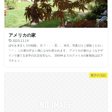
アメリカの家
2020.11.14
ぼやき本文１５行削除。 忙？・・・芝。。 本日、写真だけご堪能ください
＾＾； この家の佇まい感になぜか惹かれます。 アメリカの家のようなデザ
インで建てる岩手の注文住宅なら。 2008年までのアメリカの家報告は以下
でチェッ...
親方の元記