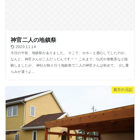
神官二人の地鎮祭
2020.11.14
今日の午前、地鎮祭がありました。 そこで、ホホ～と感心してしたのが。
なんと、神官さんが二人だったんです＾＾ これまで、仏式や密教系など経
験しましたが、 神社が執り行う地鎮祭で二人の神官さんは初めて。 少し重
らみが違うよ...
親方の元記