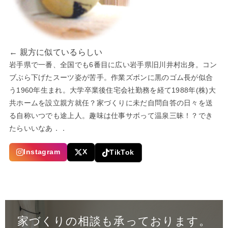
← 親方に似ているらしい
岩手県で一番、全国でも6番目に広い岩手県旧川井村出身。コン
ブぶら下げたスーツ姿が苦手。作業ズボンに黒のゴム長が似合
う1960年生まれ。大学卒業後住宅会社勤務を経て1988年(株)大
共ホームを設立親方就任？家づくりに未だ自問自答の日々を送
る自称いつでも途上人。趣味は仕事サボって温泉三昧！？でき
たらいいなあ．．
Instagram
X
TikTok
家づくりの相談も承っております。