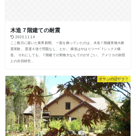
木造７階建ての耐震
2020.11.14
ここ数日に届いた業界新聞。 一面を飾っていたのは、木造７階建実物大耐
震実験。 震度６強で問題なし、とか。 構造はやはりツーﾊﾞｲシックス構
造。 それにしても、７階建ての実物大なんてのがすごい。 アメリカの財団
との共同研究...
オヤジのぼやき？