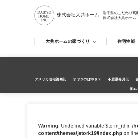
岩手県のこだわり高
株式会社大共ホーム
株式会社大共ホーム
大共ホームの家づくり
住宅性能
アメリカ住宅視察記
オヤジのぼやき？
不思議発見伝
省エ
Warning
: Undefined variable $term_id in
/h
content/themes/jstork19/index.php
on lin