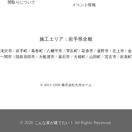
間取りについて
イベント情報
施工エリア：岩手県全般
滝沢市
岩手町
葛巻町
八幡平市
雫石町
花巻市
遠野市
北上市
金
一関市
陸前高田市
大船渡市
釜石市
大槌町
山田町
宮古市
岩泉町
© 2021–2026 株式会社大共ホーム
© 2026
こんな家が建てたい！
All Rights Reserved.