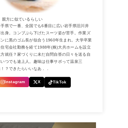
← 親方に似ているらしい
岩手県で一番、全国でも6番目に広い岩手県旧川井
村出身。コンブぶら下げたスーツ姿が苦手。作業ズ
ボンに黒のゴム長が似合う1960年生まれ。大学卒業
後住宅会社勤務を経て1988年(株)大共ホームを設立
親方就任？家づくりに未だ自問自答の日々を送る自
称いつでも途上人。趣味は仕事サボって温泉三
昧！？できたらいいなあ．．
Instagram
X
TikTok