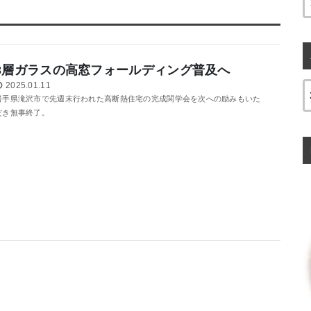
3層ガラスの高窓フォールディング普及へ
2025.01.11
岩手県滝沢市で先週末行われた高断熱住宅の完成関学会を次への励みもいた
だき無事終了。