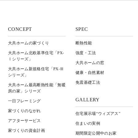
CONCEPT
SPEC
大共ホームの家づくり
断熱性能
大共ホーム北欧基準住宅「PX-
強度・工法
Ⅰシリーズ」
大共ホームの窓
大共ホーム新規格住宅「PX-Ⅲ
健康・自然素材
シリーズ」
免震基礎工法
大共ホーム最高断熱性能「無暖
房の家」シリーズ
GALLERY
一日フレーミング
家づくりのながれ
住宅展示場“ウィズアス”
アフターサービス
住まいの実例
家づくりの資金計画
期間限定公開中のお家