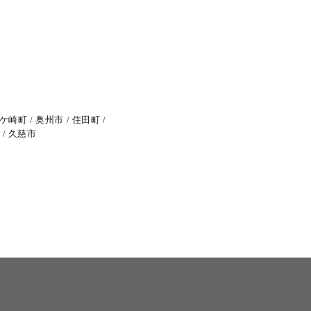
ケ崎町
奥州市
住田町
久慈市