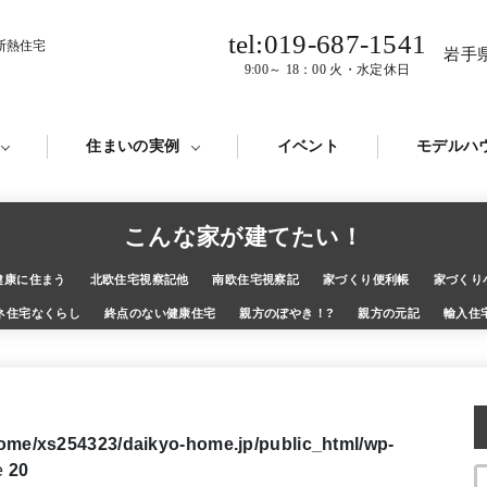
tel:019-687-1541
断熱住宅
岩手
9:00～ 18：00 火・水定休日
住まいの実例
イベント
モデルハ
こんな家が建てたい！
健康に住まう
北欧住宅視察記他
南欧住宅視察記
家づくり便利帳
家づくり
ネ住宅なくらし
終点のない健康住宅
親方のぼやき！?
親方の元記
輸入住
ome/xs254323/daikyo-home.jp/public_html/wp-
e
20