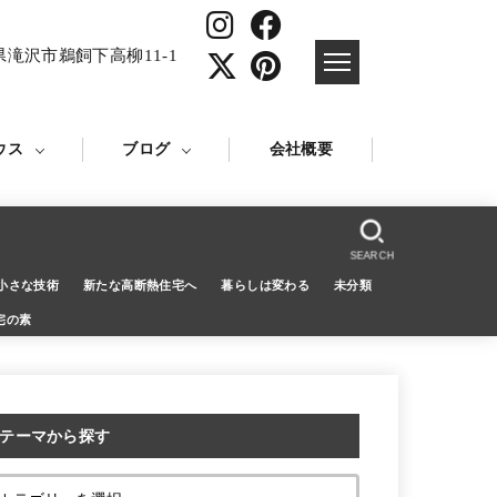
県滝沢市鵜飼下高柳11-1
ウス
ブログ
会社概要
SEARCH
小さな技術
新たな高断熱住宅へ
暮らしは変わる
未分類
宅の素
テーマから探す