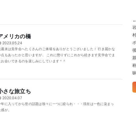
アメリカの橋
2023.05.24
先週末は見学会へたくさんのご来場をありがとうございました！ 行き届かな
い点もあったかと思いますが、 これに懲りずにこれから続きます見学会でま
たお会いできるのを楽しみにしています＾＾
小さな旅立ち
2020.04.07
今年に入ってから世の話題は徐々に一つに絞られ・・・現在は一色に染まっ
た感が。