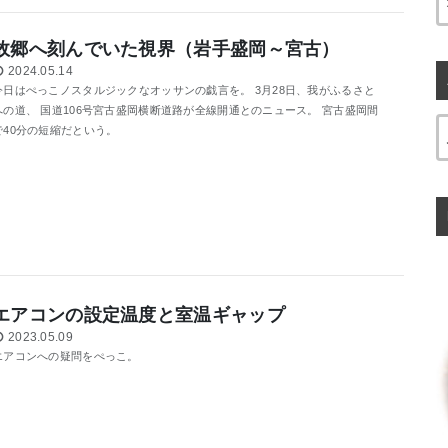
故郷へ刻んでいた視界（岩手盛岡～宮古）
2024.05.14
今日はぺっこノスタルジックなオッサンの戯言を。 3月28日、我がふるさと
への道、 国道106号宮古盛岡横断道路が全線開通とのニュース。 宮古盛岡間
で40分の短縮だという。
エアコンの設定温度と室温ギャップ
2023.05.09
エアコンへの疑問をぺっこ。