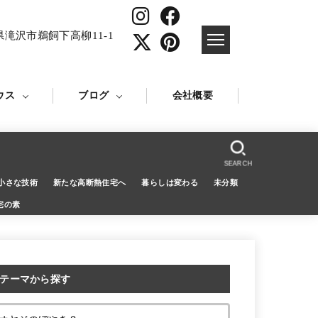
県滝沢市鵜飼下高柳11-1
ウス
ブログ
会社概要
SEARCH
小さな技術
新たな高断熱住宅へ
暮らしは変わる
未分類
宅の素
テーマから探す