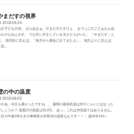
やまだすの視界
2019.09.24
私が子どもの頃、 おらあはぁ、やまだすだすけぇ、 まづっこのごどぁなんぬ
もわがんねぇのす。 てな言い方をしている大人たちがいた。 「やまだす」と
は、 現代的に言えば、「地方から都会に出てきた人」、 地方よりに言えば、
田...
壁の中の温度
2019.08.03
いやあ、今日も暑かったですね、、 盛岡の最高気温は35℃くらいにはなった
でしょうか？ 温度計の温度は33.6℃。 あっ、これは外気温ではありません。
今日の午後2時すぎの事務所の外壁内の温度なんです＾＾； 築26年140...