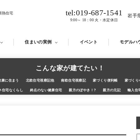
tel:019-687-1541
断熱住宅
岩手
9:00～ 18：00 火・水定休日
住まいの実例
イベント
モデルハ
こんな家が建てたい！
健康に住まう
北欧住宅視察記他
南欧住宅視察記
家づくり便利帳
家づくり
ネ住宅なくらし
終点のない健康住宅
親方のぼやき！?
親方の元記
輸入住