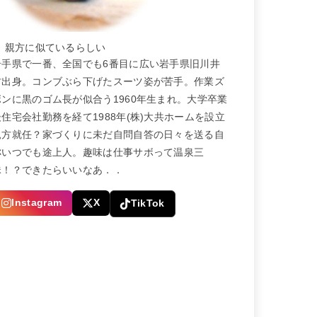
← 親方に似ているらしい
岩手県で一番、全国でも6番目に広い岩手県旧川井
村出身。コンブぶら下げたスーツ姿が苦手。作業ズ
ボンに黒のゴム長が似合う1960年生まれ。大学卒業
後住宅会社勤務を経て1988年(株)大共ホームを設立
親方就任？家づくりに未だ自問自答の日々を送る自
称いつでも途上人。趣味は仕事サボって温泉三
昧！？できたらいいなあ．．
Instagram
X
TikTok