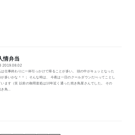
人情弁当
2019.08.02
私は仕事終わりに一杯引っかけて帰ることが多い。 頭の中がキュッとなった
時が多いかな＾＾； そんな時は、 今夜は一日のクールダウンだべってことし
ています（笑 以前の御用達処は10年近く通った焼き鳥屋さんでした。 その
き鳥...