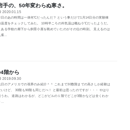
岩手の、50年変わらぬ寒さ。
2020.01.15
昨日のあの時間は一体何℃だったんだ？ という事だけで1月14日分の実験棟
の温度をチェックしてみた。 10時半ころの外気温は概ね０℃だったようだ。
とある学校の廊下から飼育小屋を眺めていたのがその位の時刻。 見えるのは
雀...
94階から
2019.09.30
先日のアメリカでの視界のみ紹介＾＾ これまで30数階までの高さしか経験は
ないけど、 30階も90階も同じだべ！ と最初は思ったのですが・・・ やはり
違うわ。 道路はわかるが、どこがビルの１階でどこが3階かなどは全くわか
...