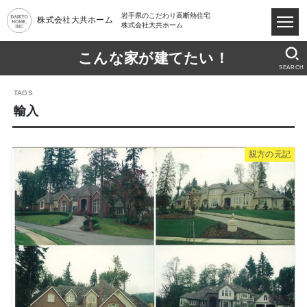
岩手県のこだわり高断熱住宅
株式会社大共ホーム
株式会社大共ホーム
こんな家が建てたい！
SEARCH
輸入
親方の元記