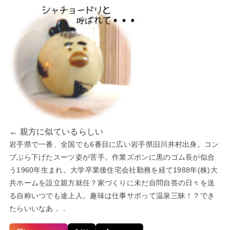
← 親方に似ているらしい
岩手県で一番、全国でも6番目に広い岩手県旧川井村出身。コン
ブぶら下げたスーツ姿が苦手。作業ズボンに黒のゴム長が似合
う1960年生まれ。大学卒業後住宅会社勤務を経て1988年(株)大
共ホームを設立親方就任？家づくりに未だ自問自答の日々を送
る自称いつでも途上人。趣味は仕事サボって温泉三昧！？でき
たらいいなあ．．