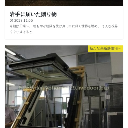
岩手に届いた贈り物
2018.11.05
今朝は工場へ。 朝もやが朝陽を受け真っ白に輝く世界を眺め、 そんな視界
くぐり抜けると、
新たな高断熱住宅へ