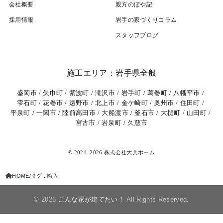
会社概要
親方のぼや記
採用情報
岩⼿の家づくりコラム
スタッフブログ
施工エリア：岩手県全般
盛岡市
矢巾町
紫波町
滝沢市
岩手町
葛巻町
八幡平市
雫石町
花巻市
遠野市
北上市
金ケ崎町
奥州市
住田町
平泉町
一関市
陸前高田市
大船渡市
釜石市
大槌町
山田町
宮古市
岩泉町
久慈市
© 2021–2026 株式会社大共ホーム
HOME
タグ : 輸入
© 2026
こんな家が建てたい！
All Rights Reserved.