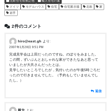
北欧住宅視察記他
輸入住宅の素
ドイツ
モデルハウス
住宅
住宅展示場
北欧
家
岩手
2件のコメント
hiro@east.gh
より:
2007年1月28日 9:51 PM
完成見学会は上田だったのですね。のぼりをみました。
この間，ずいぶんとおしゃれな家ができたなあと思って
いましたが大共さんだったとは。
見学したいところでしたが，気付いたのが午後5時ごろだ
ったので行きませんでした。（予約もしていませんでし
たし。）
返信
親方
より: