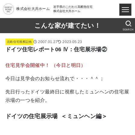
岩手県のこだわり高断熱住宅
株式会社大共ホーム
株式会社大共ホーム
こんな家が建てたい！
SEARCH
2007.01.27
2023.05.23
北欧住宅視察記他
ドイツ住宅レポート06 Ⅳ：住宅展示場②
住宅見学会開催中！
（今日と明日）
今日は見学会のお知らせ流れで・・・＾＾；
先日行ったドイツ最終日に視察したミュンヘンの住宅展
示場の一つを紹介。
ドイツの住宅展示場 ＜ミュンヘン編＞