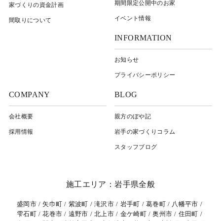
期間限定公開中のお家
家づくりの資金計画
イベント情報
間取りについて
INFORMATION
お知らせ
プライバシーポリシー
COMPANY
BLOG
会社概要
親方のぼや記
採用情報
岩⼿の家づくりコラム
スタッフブログ
施工エリア：岩手県全般
盛岡市
矢巾町
紫波町
滝沢市
岩手町
葛巻町
八幡平市
雫石町
花巻市
遠野市
北上市
金ケ崎町
奥州市
住田町