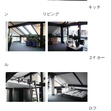
キッチ
ン リビング
２Ｆホー
ル
ロフ