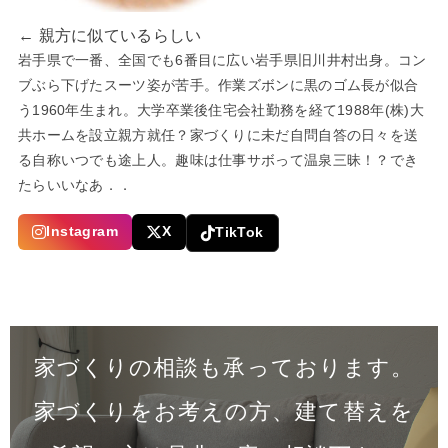
← 親方に似ているらしい
岩手県で一番、全国でも6番目に広い岩手県旧川井村出身。コン
ブぶら下げたスーツ姿が苦手。作業ズボンに黒のゴム長が似合
う1960年生まれ。大学卒業後住宅会社勤務を経て1988年(株)大
共ホームを設立親方就任？家づくりに未だ自問自答の日々を送
る自称いつでも途上人。趣味は仕事サボって温泉三昧！？でき
たらいいなあ．．
Instagram
X
TikTok
家づくりの相談も承っております。
家づくりをお考えの方、建て替えを