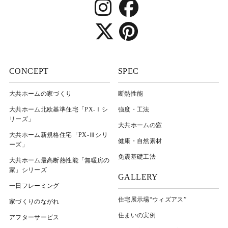
CONCEPT
SPEC
大共ホームの家づくり
断熱性能
大共ホーム北欧基準住宅「PX-Ⅰシ
強度・工法
リーズ」
大共ホームの窓
大共ホーム新規格住宅「PX-Ⅲシリ
健康・自然素材
ーズ」
免震基礎工法
大共ホーム最高断熱性能「無暖房の
家」シリーズ
GALLERY
一日フレーミング
住宅展示場“ウィズアス”
家づくりのながれ
住まいの実例
アフターサービス