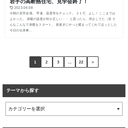
岩手の高断熱住宅、見学会終了！
2023.06.08
今朝の見学会場。 早速、温度等をチェック。 ２１℃、よし！ ここまでは
よかった。 床暖の温度が何か乏しい・・ と思ったら、停止してた（笑 そ
んなこんなで床暖をスタート。 昼過ぎにやっと暖まってくれてほっとした
今日の出来事...
1
2
3
…
22
＞
テーマから探す