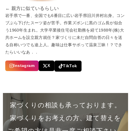
← 親方に似ているらしい
岩手県で一番、全国でも6番目に広い岩手県旧川井村出身。コン
ブぶら下げたスーツ姿が苦手。作業ズボンに黒のゴム長が似合
う1960年生まれ。大学卒業後住宅会社勤務を経て1988年(株)大
共ホームを設立親方就任？家づくりに未だ自問自答の日々を送
る自称いつでも途上人。趣味は仕事サボって温泉三昧！？でき
たらいいなあ．．
Instagram
X
TikTok
家づくりの相談も承っております。
家づくりをお考えの方、建て替えを
ご希望の方は是非一度
ご相談下さい。