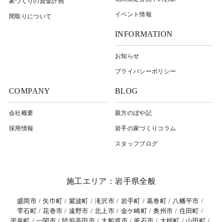
家づくりの資金計画
イベント情報
間取りについて
INFORMATION
お知らせ
プライバシーポリシー
COMPANY
BLOG
会社概要
親方のぼや記
採用情報
岩⼿の家づくりコラム
スタッフブログ
施工エリア：岩手県全般
盛岡市
矢巾町
紫波町
滝沢市
岩手町
葛巻町
八幡平市
雫石町
花巻市
遠野市
北上市
金ケ崎町
奥州市
住田町
平泉町
一関市
陸前高田市
大船渡市
釜石市
大槌町
山田町