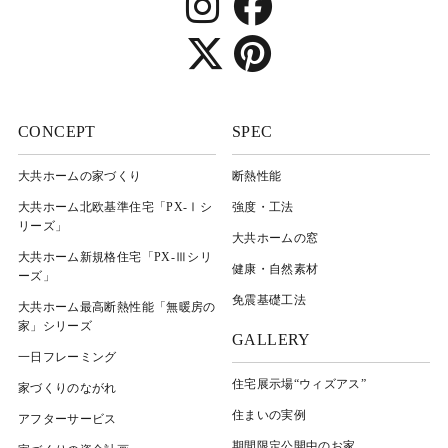
CONCEPT
SPEC
大共ホームの家づくり
断熱性能
大共ホーム北欧基準住宅「PX-Ⅰシ
強度・工法
リーズ」
大共ホームの窓
大共ホーム新規格住宅「PX-Ⅲシリ
健康・自然素材
ーズ」
免震基礎工法
大共ホーム最高断熱性能「無暖房の
家」シリーズ
GALLERY
一日フレーミング
住宅展示場“ウィズアス”
家づくりのながれ
住まいの実例
アフターサービス
期間限定公開中のお家